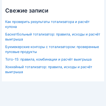
:
Свежие записи
Как проверить результаты тотализатора и расчёт
купона
Баскетбольный тотализатор: правила, исходы и расчёт
выигрыша
Букмекерские конторы с тотализатором: проверенные
пуловые продукты
Тото-15: правила, комбинации и расчёт выигрыша
Хоккейный тотализатор: правила, исходы и расчёт
выигрыша