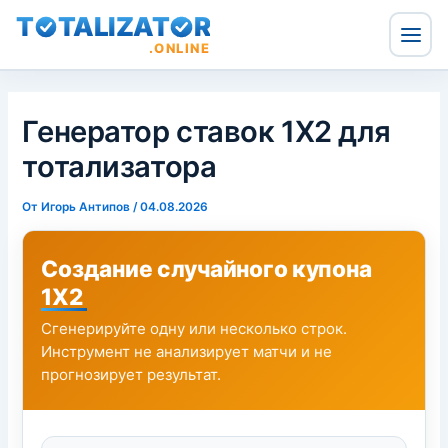
T
TALIZAT
R
.ONLINE
Перейти
к
Генератор ставок 1X2 для
содержимому
тотализатора
От
Игорь Антипов
/
04.08.2026
Создание случайного купона
1X2
Сгенерируйте одну или несколько строк.
Инструмент не анализирует матчи и не
прогнозирует результат.