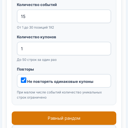
Количество событий
От 1 до 30 позиций 1X2
Количество купонов
До 50 строк за один раз
Повторы
Не повторять одинаковые купоны
При малом числе событий количество уникальных
строк ограничено
Равный рандом