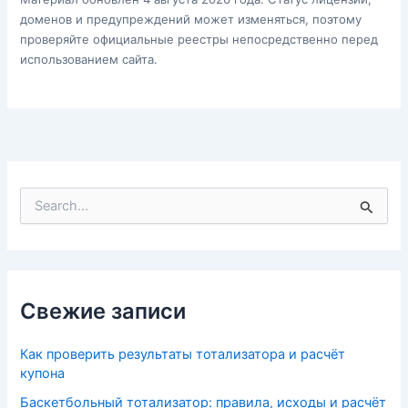
доменов и предупреждений может изменяться, поэтому
проверяйте официальные реестры непосредственно перед
использованием сайта.
П
о
и
с
к
:
Свежие записи
Как проверить результаты тотализатора и расчёт
купона
Баскетбольный тотализатор: правила, исходы и расчёт