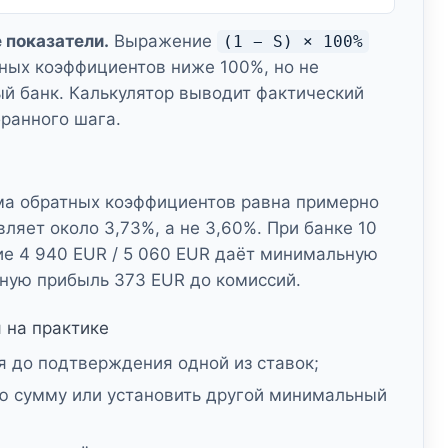
 показатели.
Выражение
(1 − S) × 100%
тных коэффициентов ниже 100%, но не
й банк. Калькулятор выводит фактический
бранного шага.
мма обратных коэффициентов равна примерно
вляет около 3,73%, а не 3,60%. При банке
10
ие
4 940 EUR
/
5 060 EUR
даёт минимальную
нную прибыль
373 EUR
до комиссий.
 на практике
 до подтверждения одной из ставок;
ю сумму или установить другой минимальный