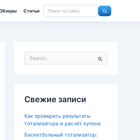
Обзоры
Статьи
П
о
и
с
к
:
Свежие записи
Как проверить результаты
тотализатора и расчёт купона
Баскетбольный тотализатор: