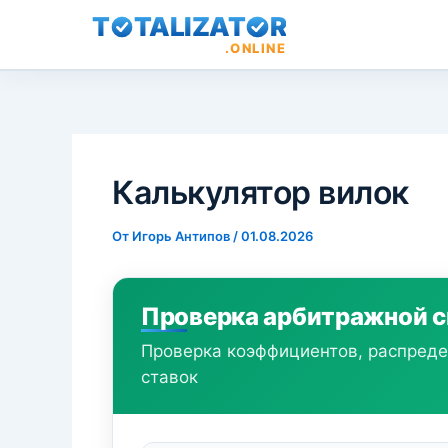
T
TALIZAT
R
.ONLINE
Перейти
к
содержимому
Калькулятор вилок
От
Игорь Антипов
/
01.08.2026
Проверка арбитражной 
Проверка коэффициентов, распреде
ставок