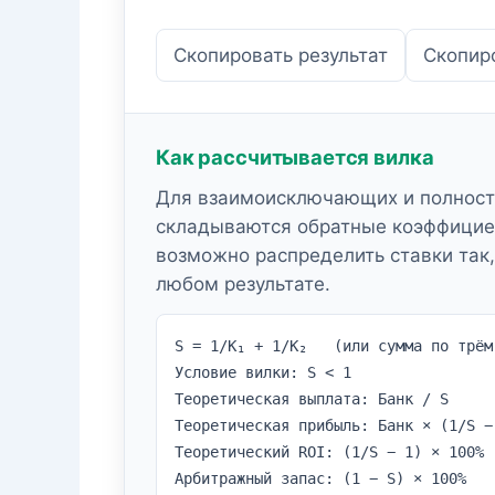
Скопировать результат
Скопир
Как рассчитывается вилка
Для взаимоисключающих и полност
складываются обратные коэффициен
возможно распределить ставки так
любом результате.
S = 1/К₁ + 1/К₂ (или сумма по трём
Условие вилки: S < 1
Теоретическая выплата: Банк / S
Теоретическая прибыль: Банк × (1/S −
Теоретический ROI: (1/S − 1) × 100%
Арбитражный запас: (1 − S) × 100%