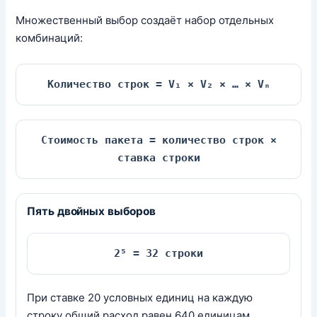
Множественный выбор создаёт набор отдельных
комбинаций:
Количество строк = V₁ × V₂ × … × Vₙ
Стоимость пакета = количество строк ×
ставка строки
Пять двойных выборов
2⁵ = 32 строки
При ставке 20 условных единиц на каждую
строку общий расход равен 640 единицам.