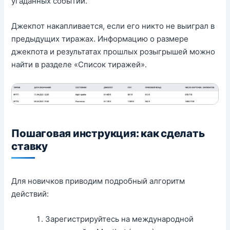
угаданных событий.
Джекпот накапливается, если его никто не выиграл в
предыдущих тиражах. Информацию о размере
джекпота и результатах прошлых розыгрышей можно
найти в разделе «Список тиражей».
Пошаговая инструкция: как сделать
ставку
Для новичков приводим подробный алгоритм
действий:
Зарегистрируйтесь на международной