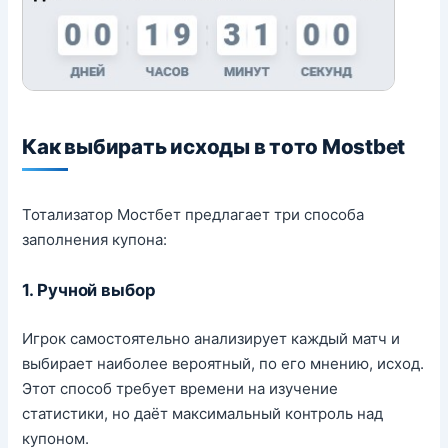
Как выбирать исходы в тото Mostbet
Тотализатор Мостбет предлагает три способа
заполнения купона:
1. Ручной выбор
Игрок самостоятельно анализирует каждый матч и
выбирает наиболее вероятный, по его мнению, исход.
Этот способ требует времени на изучение
статистики, но даёт максимальный контроль над
купоном.