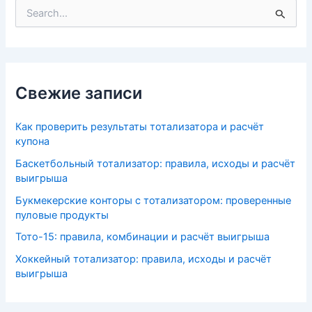
П
о
и
с
к
:
Свежие записи
Как проверить результаты тотализатора и расчёт
купона
Баскетбольный тотализатор: правила, исходы и расчёт
выигрыша
Букмекерские конторы с тотализатором: проверенные
пуловые продукты
Тото-15: правила, комбинации и расчёт выигрыша
Хоккейный тотализатор: правила, исходы и расчёт
выигрыша