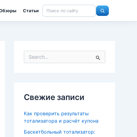
Обзоры
Статьи
П
о
и
с
к
:
Свежие записи
Как проверить результаты
тотализатора и расчёт купона
Баскетбольный тотализатор: