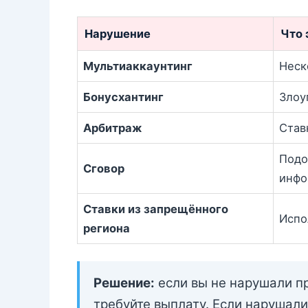
Нарушение
Что 
Мультиаккаунтинг
Неск
Бонусхантинг
Злоу
Арбитраж
Став
Подо
Сговор
инфо
Ставки из запрещённого
Испо
региона
Решение:
если вы не нарушали п
требуйте выплату. Если нарушал