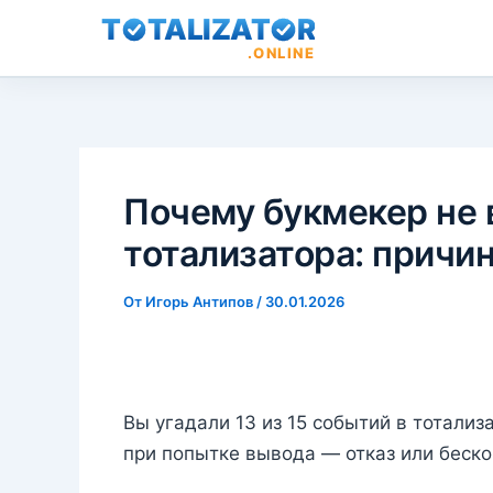
T
TALIZAT
R
.ONLINE
Перейти
к
содержимому
Почему букмекер не
тотализатора: причи
От
Игорь Антипов
/
30.01.2026
Вы угадали 13 из 15 событий в тотали
при попытке вывода — отказ или беск