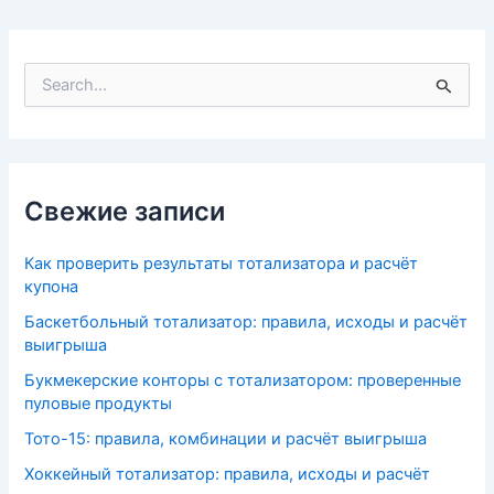
П
о
и
с
к
:
Свежие записи
Как проверить результаты тотализатора и расчёт
купона
Баскетбольный тотализатор: правила, исходы и расчёт
выигрыша
Букмекерские конторы с тотализатором: проверенные
пуловые продукты
Тото-15: правила, комбинации и расчёт выигрыша
Хоккейный тотализатор: правила, исходы и расчёт