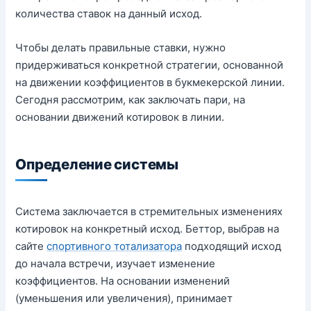
количества ставок на данный исход.
Чтобы делать правильные ставки, нужно
придерживаться конкретной стратегии, основанной
на движении коэффициентов в букмекерской линии.
Сегодня рассмотрим, как заключать пари, на
основании движений котировок в линии.
Определение системы
Система заключается в стремительных изменениях
котировок на конкретный исход. Беттор, выбрав на
сайте
спортивного тотализатора
подходящий исход
до начала встречи, изучает изменение
коэффициентов. На основании изменений
(уменьшения или увеличения), принимает