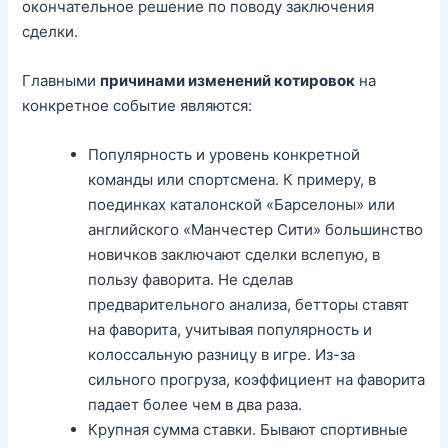
окончательное решение по поводу заключения
сделки.
Главными
причинами изменений котировок
на
конкретное событие являются:
Популярность и уровень конкретной
команды или спортсмена. К примеру, в
поединках каталонской «Барселоны» или
английского «Манчестер Сити» большинство
новичков заключают сделки вслепую, в
пользу фаворита. Не сделав
предварительного анализа, бетторы ставят
на фаворита, учитывая популярность и
колоссальную разницу в игре. Из-за
сильного прогруза, коэффициент на фаворита
падает более чем в два раза.
Крупная сумма ставки. Бывают спортивные