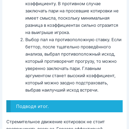
коэффициенту. В противном случае
заключать пари на просевшие котировки не
имеет смысла, поскольку минимальная
разница в коэффициентах сильно отразится
на выигрыше игрока.
Выбор пал на противоположную ставку. Если
беттор, после тщательно проведённого
анализа, выбрал противоположный исход,
который противоречит прогрузу, то можно
уверенно заключать пари. Главным
аргументом станет высокий коэффициент,
который можно заодно подстраховать,
выбрав наилучший исход встречи.
Подводя итог.
Стремительное движение котировок не стоит
воспринимать всерьез. Гораздо эффективней