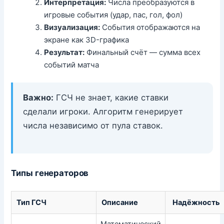
Интерпретация:
Числа преобразуются в
игровые события (удар, пас, гол, фол)
Визуализация:
События отображаются на
экране как 3D-графика
Результат:
Финальный счёт — сумма всех
событий матча
Важно:
ГСЧ не знает, какие ставки
сделали игроки. Алгоритм генерирует
числа независимо от пула ставок.
Типы генераторов
Тип ГСЧ
Описание
Надёжность