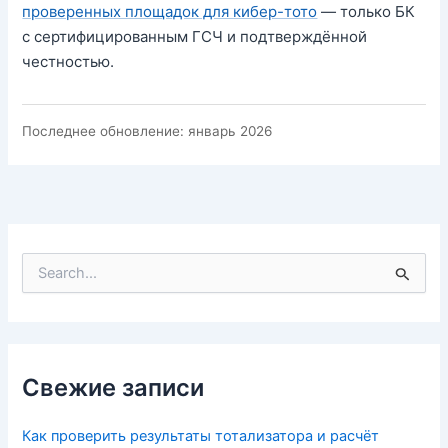
проверенных площадок для кибер-тото
— только БК
с сертифицированным ГСЧ и подтверждённой
честностью.
Последнее обновление: январь 2026
П
о
и
с
к
:
Свежие записи
Как проверить результаты тотализатора и расчёт