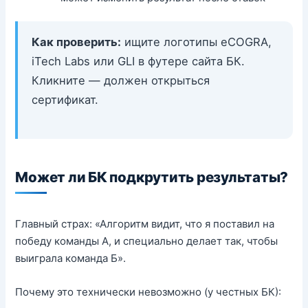
Как проверить:
ищите логотипы eCOGRA,
iTech Labs или GLI в футере сайта БК.
Кликните — должен открыться
сертификат.
Может ли БК подкрутить результаты?
Главный страх: «Алгоритм видит, что я поставил на
победу команды А, и специально делает так, чтобы
выиграла команда Б».
Почему это технически невозможно (у честных БК):