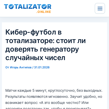
T
TALIZAT
R
.ONLINE
Перейти
к
Кибер-футбол в
содержимому
тотализаторе: стоит ли
доверять генератору
случайных чисел
От
Игорь Антипов
/
31.01.2026
Матчи каждые 5 минут, круглосуточно, без выходных.
Результаты появляются мгновенно. Звучит удобно, но
возникает вопрос: «А это вообще честно? Или
алгоритм подстроен так, чтобы я проигрывал?»