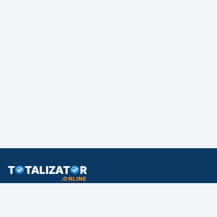
T
TALIZAT
R
.ONLINE
Справочник по пуловым тотализаторам:
правила форматов, расчёт комбинаций,
проверка результатов и источников без