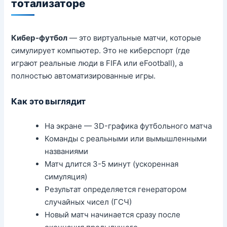
тотализаторе
Кибер-футбол
— это виртуальные матчи, которые
симулирует компьютер. Это не киберспорт (где
играют реальные люди в FIFA или eFootball), а
полностью автоматизированные игры.
Как это выглядит
На экране — 3D-графика футбольного матча
Команды с реальными или вымышленными
названиями
Матч длится 3-5 минут (ускоренная
симуляция)
Результат определяется генератором
случайных чисел (ГСЧ)
Новый матч начинается сразу после