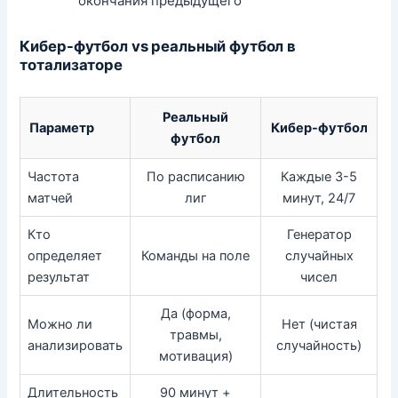
окончания предыдущего
Кибер-футбол vs реальный футбол в
тотализаторе
Реальный
Параметр
Кибер-футбол
футбол
Частота
По расписанию
Каждые 3-5
матчей
лиг
минут, 24/7
Кто
Генератор
определяет
Команды на поле
случайных
результат
чисел
Да (форма,
Можно ли
Нет (чистая
травмы,
анализировать
случайность)
мотивация)
Длительность
90 минут +