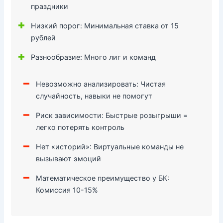
праздники
Низкий порог: Минимальная ставка от 15
рублей
Разнообразие: Много лиг и команд
Невозможно анализировать: Чистая
случайность, навыки не помогут
Риск зависимости: Быстрые розыгрыши =
легко потерять контроль
Нет «историй»: Виртуальные команды не
вызывают эмоций
Математическое преимущество у БК:
Комиссия 10-15%