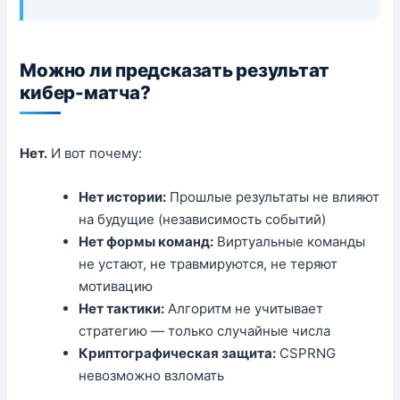
Можно ли предсказать результат
кибер-матча?
Нет.
И вот почему:
Нет истории:
Прошлые результаты не влияют
на будущие (независимость событий)
Нет формы команд:
Виртуальные команды
не устают, не травмируются, не теряют
мотивацию
Нет тактики:
Алгоритм не учитывает
стратегию — только случайные числа
Криптографическая защита:
CSPRNG
невозможно взломать