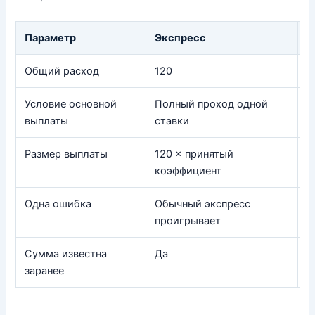
Параметр
Экспресс
П
Общий расход
120
1
Условие основной
Полный проход одной
П
выплаты
ставки
Размер выплаты
120 × принятый
Ф
коэффициент
Одна ошибка
Обычный экспресс
М
проигрывает
к
Сумма известна
Да
О
заранее