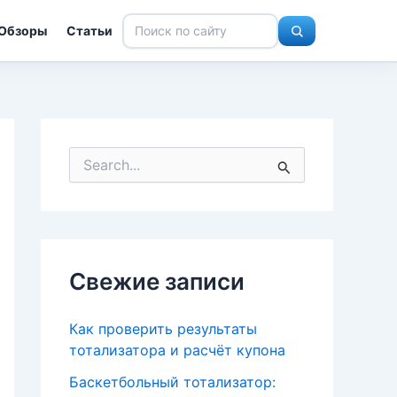
Обзоры
Статьи
П
о
и
с
к
:
Свежие записи
Как проверить результаты
тотализатора и расчёт купона
Баскетбольный тотализатор: