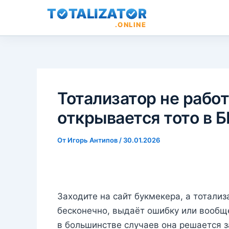
T
TALIZAT
R
.ONLINE
Перейти
к
содержимому
Тотализатор не работ
открывается тото в Б
От
Игорь Антипов
/
30.01.2026
Заходите на сайт букмекера, а тотализ
бесконечно, выдаёт ошибку или вообщ
в большинстве случаев она решается з